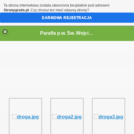
Ta strona internetowa została utworzona bezpłatnie pod adresem
Stronygratis.pl
. Czy chcesz też mieć własną stronę?
DARMOWA REJESTRACJA
Parafia p.w. Św. Wojciecha Biskupa i Męczennika w Cisowie