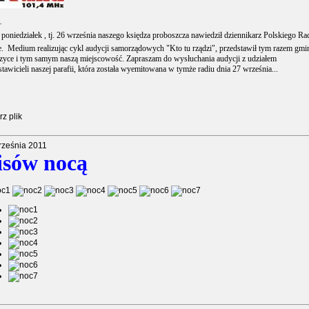
W
poniedziałek , tj. 26 września naszego księdza proboszcza nawiedził dziennikarz Polskiego Ra
e. Medium realizując cykl audycji samorządowych "Kto tu rządzi", przedstawił tym razem gmi
zyce i tym samym naszą miejscowość. Zapraszam do wysłuchania audycji z udziałem
stawicieli naszej parafii, która została wyemitowana w tymże radiu dnia 27 września...
z plik
rześnia 2011
isów nocą