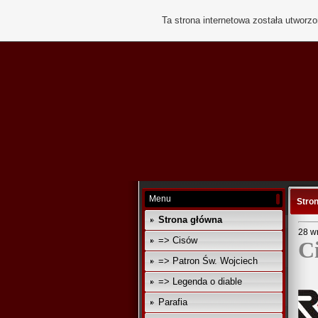
Ta strona internetowa została utworz
Menu
Stro
Strona główna
28 w
=> Cisów
C
=> Patron Św. Wojciech
=> Legenda o diable
Parafia