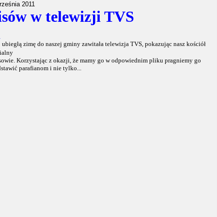
rześnia 2011
isów w telewizji TVS
W
ubiegłą zimę do naszej gminy zawitała telewizja TVS, pokazując nasz kościół
ialny
sowie. Korzystając z okazji, że mamy go w odpowiednim pliku pragniemy go
stawić parafianom i nie tylko...