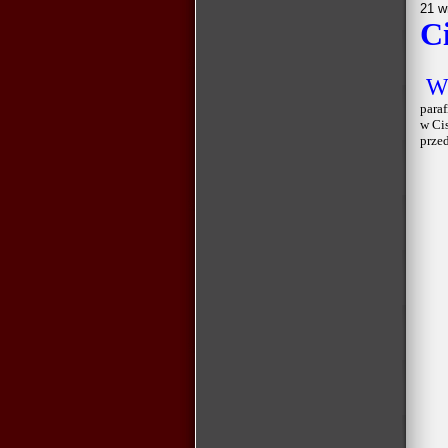
21 w
C
paraf
w Ci
przed