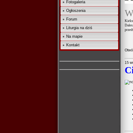
Fotogaleria
Ogłoszenia
Forum
Kielc
Dales
Liturgia na dziś
przed
Na mapie
Kontakt
Otwór
15 w
C