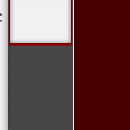
dia
nę