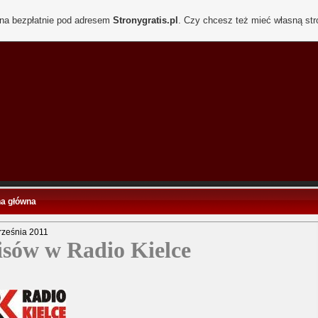
ona bezpłatnie pod adresem
Stronygratis.pl
. Czy chcesz też mieć własną st
na główna
rześnia 2011
isów w Radio Kielce