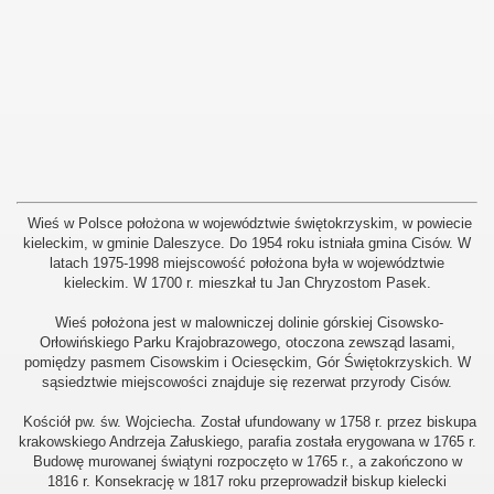
Wieś w Polsce położona w województwie świętokrzyskim, w powiecie
kieleckim, w gminie Daleszyce.
Do 1954 roku istniała gmina Cisów. W
latach 1975-1998 miejscowość położona była w województwie
kieleckim.
W 1700 r. mieszkał tu Jan Chryzostom Pasek.
Wieś położona jest w malowniczej dolinie górskiej Cisowsko-
Orłowińskiego Parku Krajobrazowego, otoczona zewsząd lasami,
pomiędzy pasmem Cisowskim i Ociesęckim, Gór Świętokrzyskich. W
sąsiedztwie miejscowości znajduje się rezerwat przyrody Cisów.
Kościół pw. św. Wojciecha. Został ufundowany w 1758 r. przez biskupa
krakowskiego Andrzeja Załuskiego, parafia została erygowana w 1765 r.
Budowę murowanej świątyni rozpoczęto w 1765 r., a zakończono w
1816 r. Konsekrację w 1817 roku przeprowadził biskup kielecki